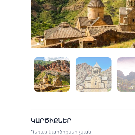
ԿԱՐԾԻՔՆԵՐ
Դեռևս կարծիքներ չկան