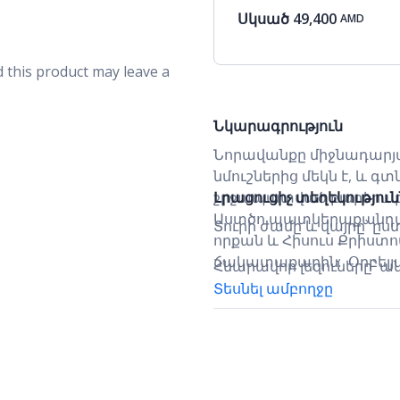
Սկսած
49,400
AMD
 this product may leave a
Նկարագրություն
Նորավանքը միջնադար
նմուշներից մեկն է, և գտ
շրջապատված բարձրաբեր
Լրացուցիչ տեղեկությու
Աստծո պատկերաքանդակը
Տուրի ժամը և վայրը՝ ը
որքան և Հիսուս Քրիստո
ճակատաքարին: Օրբելյ
Հնարավոր լեզուները՝ անգ
այս եկեղեցին հայտնի 
կազմակերպելու դեպքու
Տեսնել ամբողջը
գերեզմանատուն, որն իր 
փոփոխություններ
դարից սկսած բացարձա
թաղման արարողություն