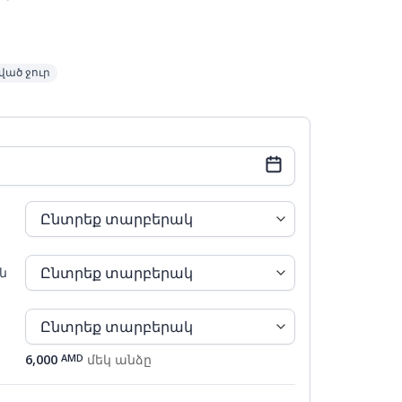
ված ջուր
Կրկ
Երկ
Երք
Չրք
Հնգ
Ուրբ
Շբթ
ն
26
27
28
29
30
31
1
2
3
4
5
6
7
8
6,000
AMD
մեկ անձը
9
10
11
12
13
14
15