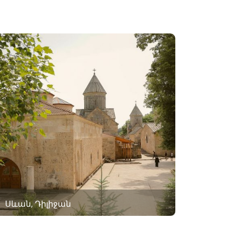
Սևան, Դիլիջան