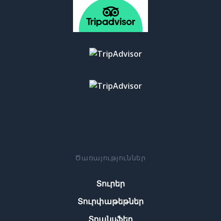
Ծառայություններ
Տուրեր
Տուրփաթեթներ
Տրանսֆեր