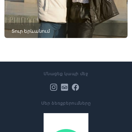
Տուր Երևանում
Մնացեք կապի մեջ
Մեր ձեռքբերումները