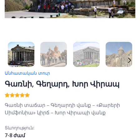
Անհատական տուր
Գառնի, Գեղարդ, Խոր Վիրապ
Rated
3
5
Գառնի տաճար – Գեղարդի վանք – «Քարերի
out of 5
Սիմֆոնիա» կիրճ – Խոր Վիրապի վանք
based on
customer
ratings
Տևողություն:
7-8 ժամ