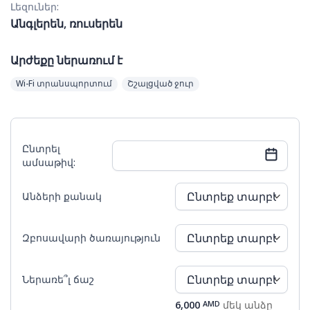
Լեզուներ:
Անգլերեն, ռուսերեն
Արժեքը ներառում է
Wi-Fi տրանսպորտում
Շշալցված ջուր
Ընտրել
ամսաթիվ:
Անձերի քանակ
Կրկ
Երկ
Երք
Չրք
Հնգ
Ուրբ
Շբթ
Զբոսավարի ծառայություն
26
27
28
29
30
31
1
Ներառե՞լ ճաշ
2
3
4
5
6
7
8
6,000
AMD
մեկ անձը