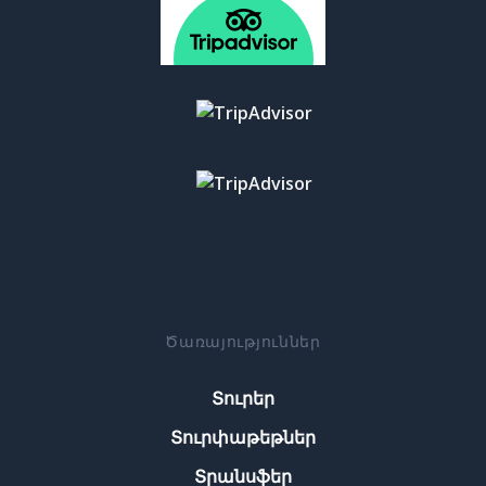
Ծառայություններ
Տուրեր
Տուրփաթեթներ
Տրանսֆեր