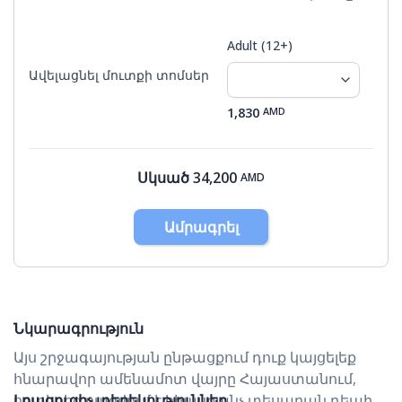
9
10
11
12
13
14
15
Adult (12+)
16
17
18
19
20
21
22
Ավելացնել մուտքի տոմսեր
23
24
25
26
27
28
29
1,830
AMD
0
31
1
2
3
4
5
Սկսած
34,200
AMD
Ամրագրել
Նկարագրություն
Այս շրջագայության ընթացքում դուք կայցելեք
հնարավոր ամենամոտ վայրը Հայաստանում,
որտեղից բացվում է հիասքանչ տեսարան դեպի
Լրացուցիչ տեղեկություններ