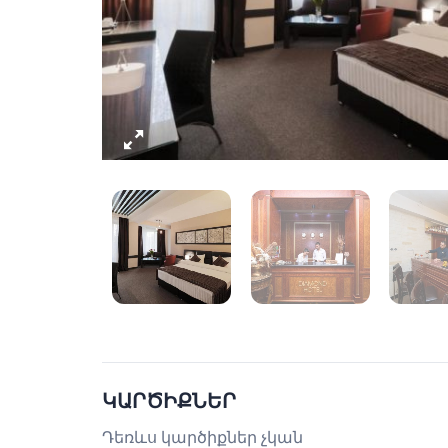
ԿԱՐԾԻՔՆԵՐ
Դեռևս կարծիքներ չկան