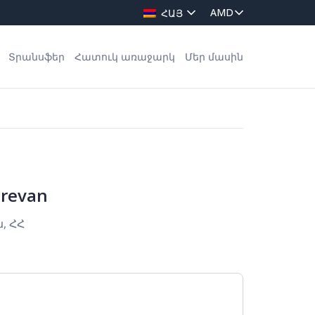
ՀԱՅ
Տրանսֆեր
Հատուկ առաջարկ
Մեր մասին
erevan
, ՀՀ