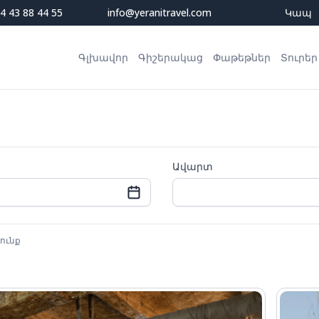
4 43 88 44 55
info@yeranitravel.com
Կապ
Գլխավոր
Գիշերակաց
Փաթեթներ
Տուրեր
Ավարտ
ունք
n
Mon
Tue
Wed
Thu
Fri
Sat
Sun
Mon
Tue
Wed
27
28
29
30
31
1
26
27
28
29