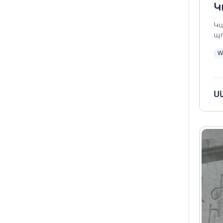
Կ
Կա
պ
Կո
W
Ս