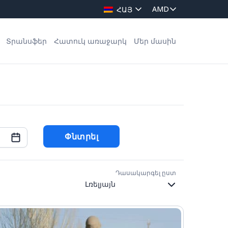
ՀԱՅ
Տրանսֆեր
Հատուկ առաջարկ
Մեր մասին
Փնտրել
Դասակարգել ըստ
Thu
Fri
Sat
30
31
1