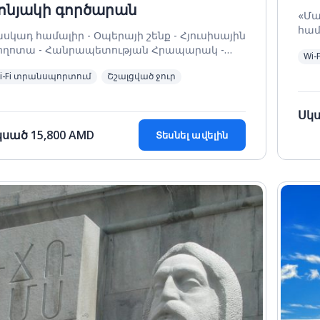
ոնյակի գործարան
«Մա
համ
սկադ համալիր - Օպերայի շենք - Հյուսիսային
պող
ողոտա - Հանրապետության Հրապարակ -
Wi-
նյակի գործարան
i-Fi տրանսպորտում
Շշալցված ջուր
Սկ
կսած
15,800
AMD
Տեսնել ավելին