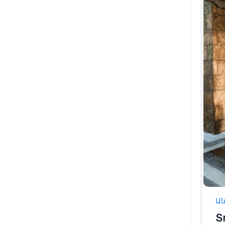
2
9
16
23
30
Ա
Տ