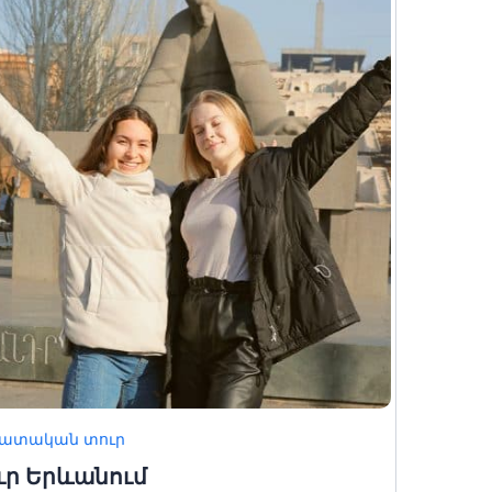
6
7
8
13
14
15
20
21
22
27
28
29
3
4
5
ատական տուր
ւր Երևանում