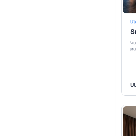
Ա
Տ
Կա
թա
Հ
Ս