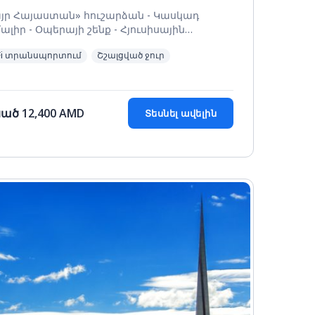
յր Հայաստան» հուշարձան - Կասկադ
ալիր - Օպերայի շենք - Հյուսիսային
ոտա - Հանրապետության Հրապարակ
Fi տրանսպորտում
Շշալցված ջուր
սած
12,400
AMD
Տեսնել ավելին