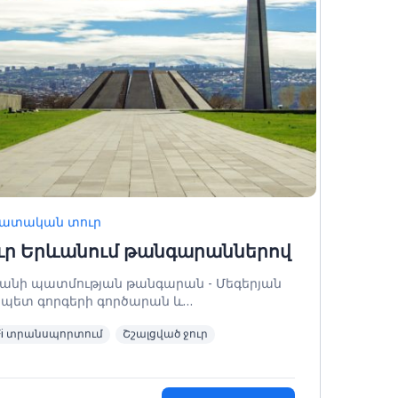
ատական տուր
ւր Երևանում թանգարաններով
անի պատմության թանգարան - Մեգերյան
պետ գորգերի գործարան և
գագործության վարպետաց դաս -
Fi տրանսպորտում
Շշալցված ջուր
եռնակաբերդ - Փարաջանովի տուն-
նգարան