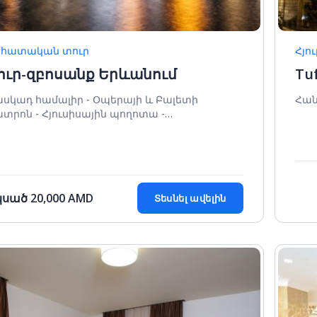
նհատական տուր
Հյո
ուր-զբոսանք Երևանում
Tuf
սկադ համալիր - Օպերայի և Բալետի
Հան
տրոն - Հյուսիսային պողոտա -
անրապետության հրապարակ
կսած
20,000
AMD
Տեսնել ավելին