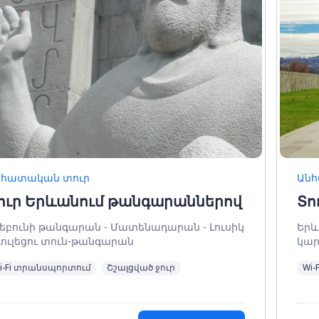
նհատական տուր
Անհ
ուր Երևանում թանգարաններով
Տո
եբունի թանգարան - Մատենադարան - Լուսիկ
Երև
ուլեցու տուն-թանգարան
կար
գոր
i-Fi տրանսպորտում
Շշալցված ջուր
Wi-
Ծիծ
թա