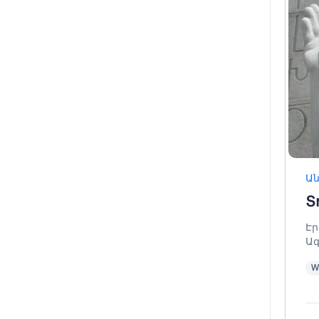
Ա
Տ
Էր
Ագ
W