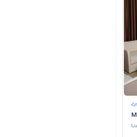
Հյ
M
Նա