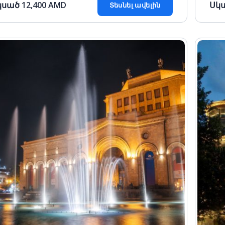
կսած
12,400
AMD
Սկ
Տեսնել ավելին