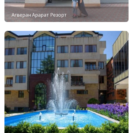
Агверан Арарат Резорт