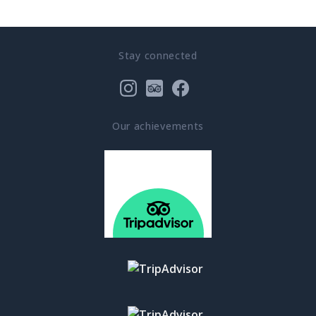
Stay connected
Our achievements