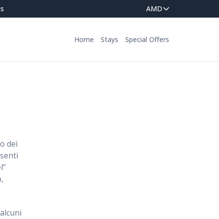
Us
Home
Stays
Special Offers
o dei
esenti
l”
b,
alcuni