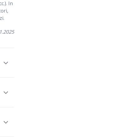
c.). In
ori,
i.
1.2025