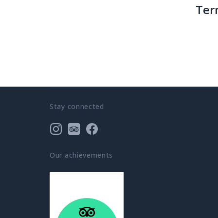
Ter
Stay connected
Our achievements