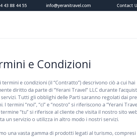
4 43 88 44 55
info@yeranitravel.com
Contact 
rmini e Condizioni
 termini e condizioni (il “Contratto”) descrivono ciò a cui hai
ente diritto da parte di “Yerani Travel” LLC durante l’acquist
 servizi. Tutti gli obblighi delle Parti saranno regolati dai pr
i. I termini “noi”, “ci” e “nostro” si riferiscono a “Yerani Trave
l termine “tu” si riferisce al cliente che visita il nostro sito we
a un servizio o utilizza in altro modo i nostri servizi.
mo una vasta gamma di prodotti legati al turismo, compresi 