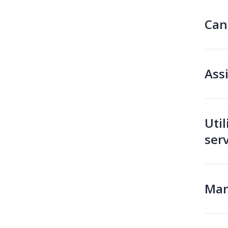
Can
Ass
Util
serv
Man