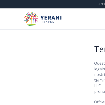
Salta
+ 37
ai
contenuti
Te
Questi
legalm
nostri
termin
LLC. I
prenot
Offria