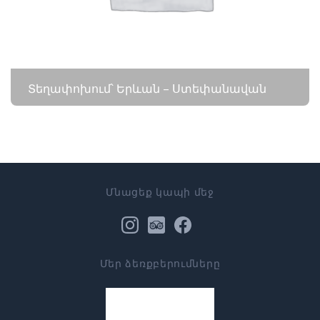
Տեղափոխում՝ Երևան – Ստեփանավան
Մնացեք կապի մեջ
Մեր ձեռքբերումները