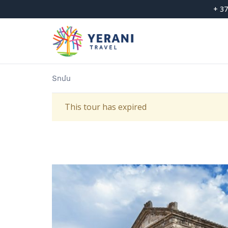
Skip
+ 37
to
content
Տոմս
This tour has expired