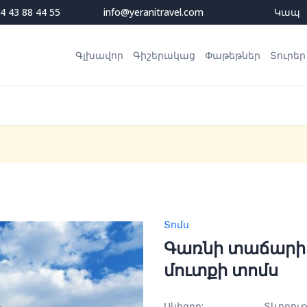
4 43 88 44 55
info@yeranitravel.com
Կապ
Գլխավոր
Գիշերակաց
Փաթեթներ
Տուրեր
Տոմս
Գառնի տաճարի 
մուտքի տոմս
Սկիզբը:
Տևողութ