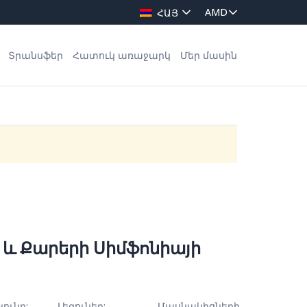
ՀԱՅ
Տրանսֆեր
Հատուկ առաջարկ
Մեր մասին
և Քարերի Սիմֆոնիայի
յունը:
Լեզուներ:
Մասնակիցների