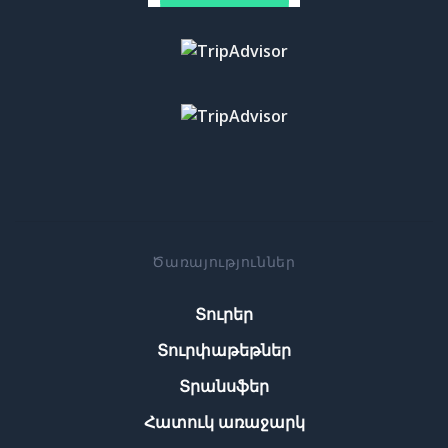
Ծառայություններ
Տուրեր
Տուրփաթեթներ
Տրանսֆեր
Հատուկ առաջարկ