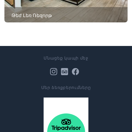
Թեժ Լեռ Ռեզորթ
Մնացեք կապի մեջ
Մեր ձեռքբերումները