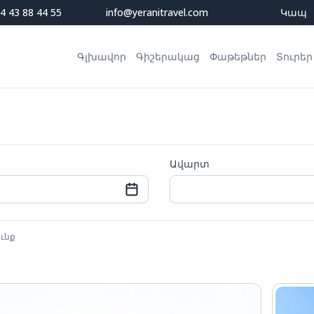
4 43 88 44 55
info@yeranitravel.com
Կապ
Գլխավոր
Գիշերակաց
Փաթեթներ
Տուրեր
Ավարտ
ւնք
n
Mon
Tue
Wed
Thu
Fri
Sat
Sun
Mon
Tue
Wed
27
28
29
30
31
1
26
27
28
29