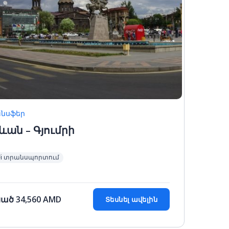
նսֆեր
ևան – Գյումրի
Fi տրանսպորտում
սած
34,560
AMD
Տեսնել ավելին