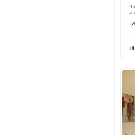
Գյ
թա
W
Ս