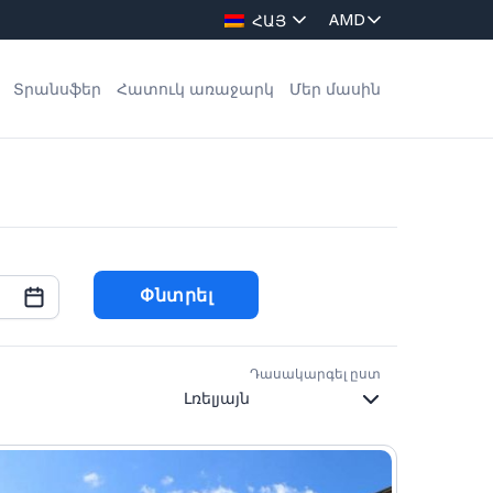
ՀԱՅ
Տրանսֆեր
Հատուկ առաջարկ
Մեր մասին
Փնտրել
Դասակարգել ըստ
Thu
Fri
Sat
30
31
1