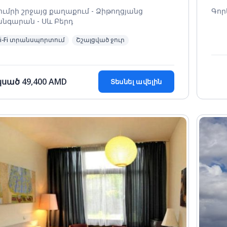
ումրի շրջայց քաղաքում - Ձիթողցյանց
Գոր
նգարան - Սև Բերդ
i-Fi տրանսպորտում
Շշալցված ջուր
կսած
49,400
AMD
Տեսնել ավելին