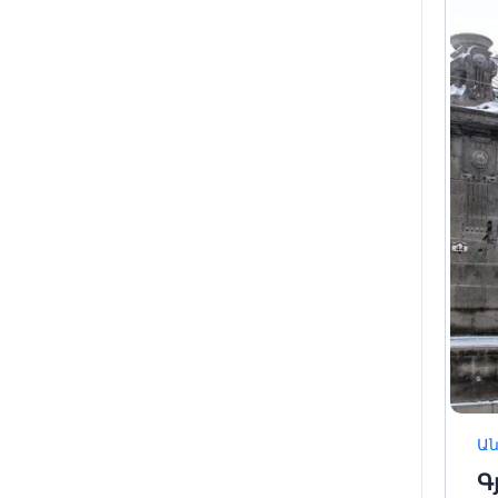
2
9
16
23
30
Ա
Գ