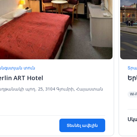
նգստյան տուն
Տրա
erlin ART Hotel
Եր
ղթանակի պող․ 25, 3104 Գյումրի, Հայաստան
Wi-
Սկ
Տեսնել ավելին