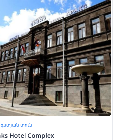
6
7
8
13
14
15
20
21
22
27
28
29
3
4
5
գստյան տուն
aks Hotel Complex