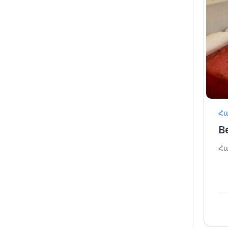
Հա
B
Հա