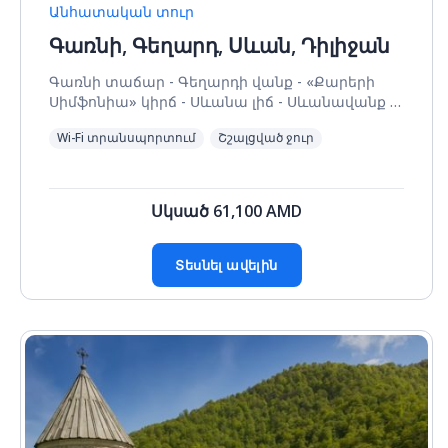
Անհատական տուր
Գառնի, Գեղարդ, Սևան, Դիլիջան
Գառնի տաճար - Գեղարդի վանք - «Քարերի
Սիմֆոնիա» կիրճ - Սևանա լիճ - Սևանավանք -
Հաղարծին - Գոշավանք
Wi-Fi տրանսպորտում
Շշալցված ջուր
Սկսած
61,100
AMD
Տեսնել ավելին