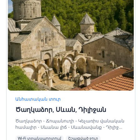
Անհատական տուր
Ծաղկաձոր, Սևան, Դիլիջան
Ծաղկաձոր - Ճոպանուղի - Կեչառիս վանական
համալիր - Սևանա լիճ - Սևանավանք - Դիլիջան
Հին Քաղաք - Հաղարծին և Գոշավանք
Wi-Fi տրանսպորտում
Շշալցված ջուր