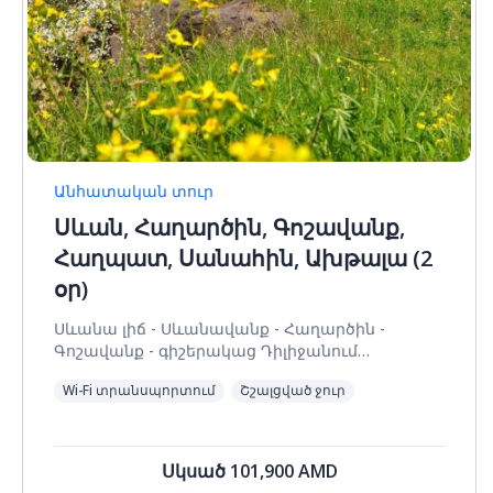
Անհատական տուր
Սևան, Հաղարծին, Գոշավանք,
Հաղպատ, Սանահին, Ախթալա (2
օր)
Սևանա լիճ - Սևանավանք - Հաղարծին -
Գոշավանք - գիշերակաց Դիլիջանում
(ներառված չէ արժեքի մեջ) - Հաղպատի վանք -
Wi-Fi տրանսպորտում
Շշալցված ջուր
Սանահինի վանք - Ախթալայի վանք
Սկսած
101,900
AMD