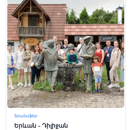
Տրանսֆեր
Երևան – Դիլիջան