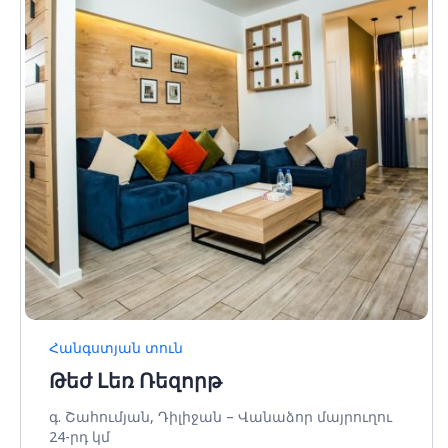
Հանգստյան տուն
Թեժ Լեռ Ռեզորթ
գ. Շահումյան, Դիլիջան – Վանաձոր մայրուղու
24-րդ կմ