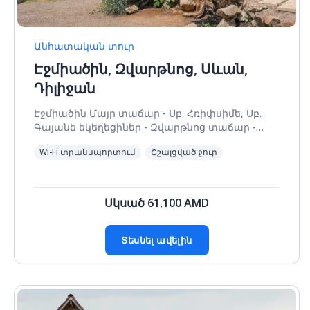
Անհատական տուր
Էջմիածին, Զվարթնոց, Սևան,
Դիլիջան
Էջմիածին Մայր տաճար - Սբ. Հռիփսիմե, Սբ.
Գայանե եկեղեցիներ - Զվարթնոց տաճար -
Սևանա լիճ - Սևանավանք - Գոշավանք -
Wi-Fi տրանսպորտում
Շշալցված ջուր
Հաղարծին
Սկսած
61,100
AMD
Տեսնել ավելին