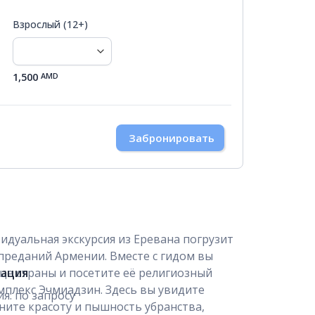
10
9
11
12
13
14
15
Взрослый (12+)
17
16
18
19
20
21
22
24
23
25
26
27
28
29
1,500
AMD
31
30
1
2
3
4
5
Забронировать
идуальная экскурсия из Еревана
погрузит
 преданий Армении. Вместе с гидом вы
це страны и посетите её религиозный
мация
мплекс Эчмиадзин. Здесь вы увидите
я: по запросу
ните красоту и пышность убранства,