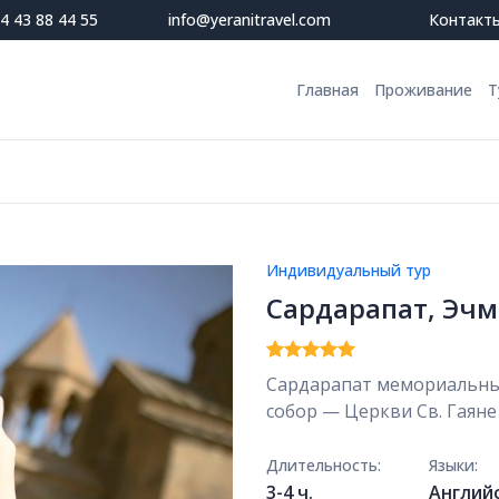
4 43 88 44 55
info@yeranitravel.com
Контакт
Главная
Проживание
Т
Индивидуальный тур
Сардарапат, Эчм
Рейтинг
1
5
Сардарапат мемориальны
из 5 на
собор — Церкви Св. Гаяне
основе
опроса
пользователя
Длительность:
Языки:
3-4 ч.
Англий