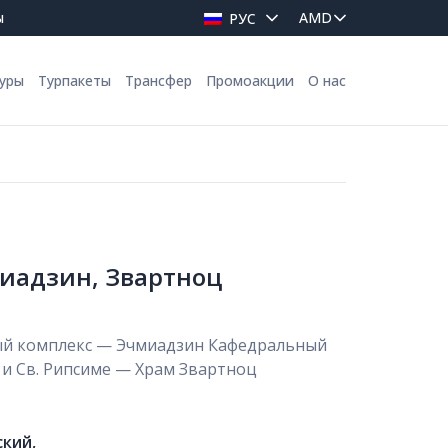
ы
РУС
уры
Турпакеты
Трансфер
Промоакции
О нас
иадзин, Звартноц
й комплекс — Эчмиадзин Кафедральный
 и Св. Рипсиме — Храм Звартноц
ский,