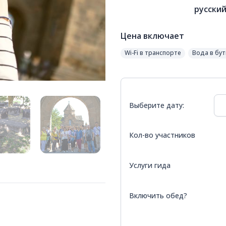
русски
Цена включает
Wi-Fi в транспорте
Вода в бу
Выберите дату:
Кол-во участников
Услуги гида
Включить обед?