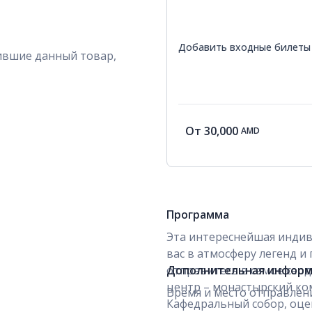
Добавить входные билеты
ившие данный товар,
От
30,000
AMD
Программа
Эта интереснейшая
индив
вас в атмосферу легенд и
отправитесь в самое серд
Дополнительная инфор
центр – монастырский ко
Время и место отправлени
Кафедральный собор, оце