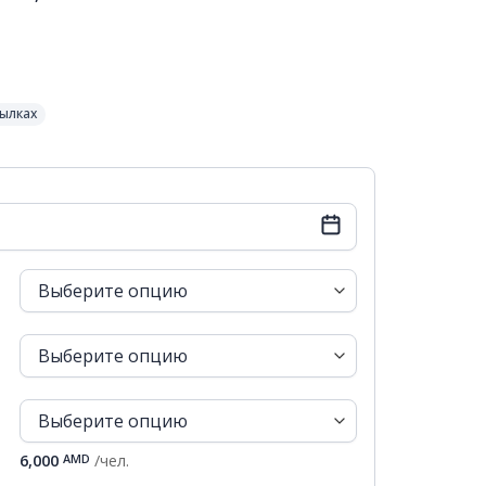
й
тылках
Вск
Пн
Вт
Ср
Чт
Пт
Сб
26
27
28
29
30
31
1
2
3
4
5
6
7
8
6,000
AMD
/чел.