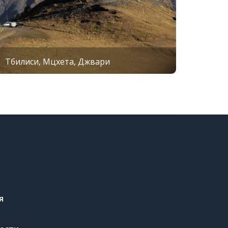
юдами и гостеприимством, а
отдых в
 красочным и запоминающимся!
стыри необходимо быть в
 закрывающей колени и плечи.
Тбилиси, Мцхета, Джвари
я