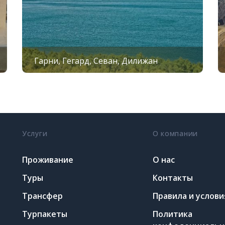
насладиться вкусными бл
Армении
стал ещё более
Важно:
При входе в мона
соответствующей одежде,
Гарни, Гегард, Севан, Дилижан
Услуги
О компании
Проживание
О нас
Туры
Контакты
Трансфер
Правила и услови
Турпакеты
Политика