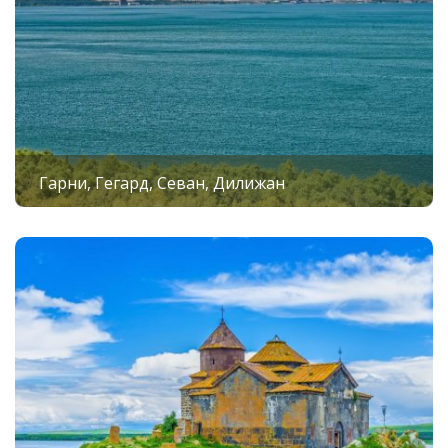
представьте, сколько красивых фотографий и
теплых воспоминаний вы заберете после этой
экскурсии!
Входные билеты входят в стоимость
тура по
Армении
. Дополнительно гид может организовать
традиционный обед с блюдами национальной
кухни, чтобы сделать путешествие ещё интереснее!
Гарни, Гегард, Севан, Дилижан
Важно:
При входе в монастыри необходимо быть в
соответствующей одежде, закрывающей колени и
плечи.