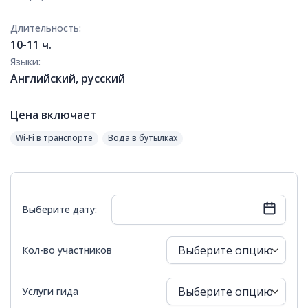
Длительность:
10-11 ч.
Языки:
Английский, русский
Цена включает
Wi-Fi в транспорте
Вода в бутылках
Выберите дату:
Кол-во участников
Вск
Пн
Вт
Ср
Чт
Пт
Сб
Услуги гида