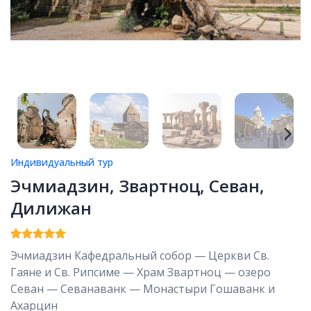
Индивидуальный тур
Эчмиадзин, Звартноц, Севан,
Дилижан
Рейтинг
1
5
Эчмиадзин Кафедральный собор — Церкви Св.
из 5 на
Гаяне и Св. Рипсиме — Храм Звартноц — озеро
основе
опроса
Севан — Севанаванк — Монастыри Гошаванк и
пользователя
Ахарцин