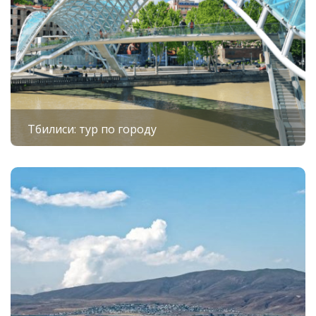
монастырю Севанаванк.
Дальше
тур по Армении
приведет вас в город
Дилижан. Вы пройдетесь по его улочкам и
познакомьтесь со старинной архитектурой. Если
захотите немного отдохнуть и вкусно поесть,
дополнительно мы можем организовать обед с
блюдами национальной кухни, чтобы вы
Тбилиси: тур по городу
полностью прониклись атмосферой
отдыха в
Армении.
Еще один пункт назначения – монастырь Ахарцин,
основанный в 10 веке. Похожий на старинный
замок, он окружен горами и лесом. Вы полюбуйтесь
красотой средневекового монастырского
комплекса Гошаванк – здесь вы увидите хачкары 13
века, украшенные резьбой, напоминающей
каменное кружево. Поверьте, это зрелище,
которое не оставит никого равнодушным. Только