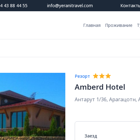
4 43 88 44 55
info@yeranitravel.com
Контакт
Главная
Проживание
Т
Резорт
Amberd Hotel
Антарут 1/36, Арагацотн,
Заезд