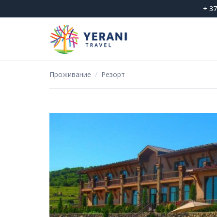
Skip
+ 37
to
content
Проживание
/
Резорт