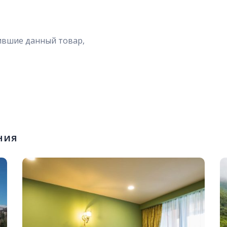
30
31
1
ившие данный товар,
ния