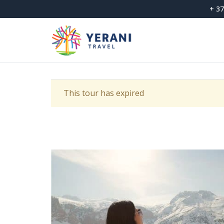
Skip
+ 37
to
content
This tour has expired