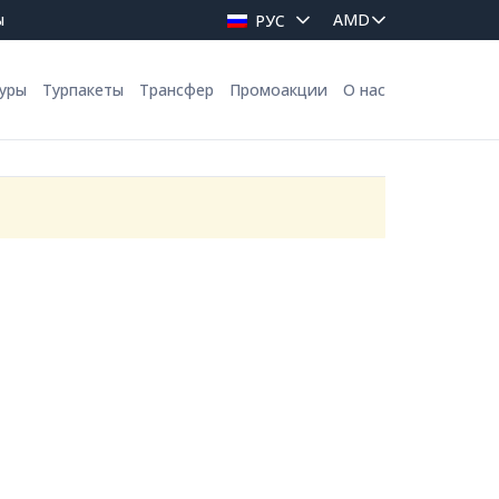
ы
РУС
уры
Турпакеты
Трансфер
Промоакции
О нас