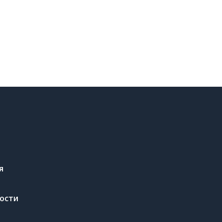
я
ости