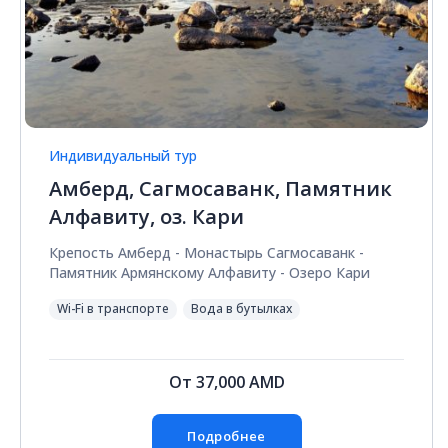
Индивидуальный тур
Амберд, Сагмосаванк, Памятник
Алфавиту, оз. Кари
Крепость Амберд - Монастырь Сагмосаванк -
Памятник Армянскому Алфавиту - Озеро Кари
Wi-Fi в транспорте
Вода в бутылках
От
37,000
AMD
Подробнее