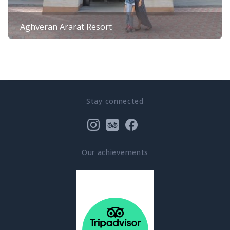
Aghveran Ararat Resort
Stay connected
Our achievements