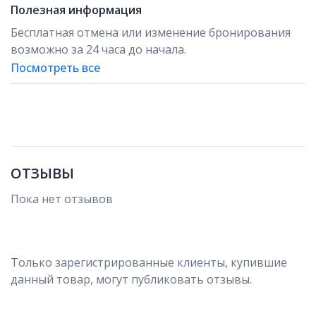
Полезная информация
0
31
1
2
3
4
5
Бесплатная отмена или изменение бронирования
возможно за 24 часа до начала.
Посмотреть все
При бронировании просим указать данные рейса
(дата, время, номер рейса).
ОТЗЫВЫ
Пока нет отзывов
Только зарегистрированные клиенты, купившие
данный товар, могут публиковать отзывы.