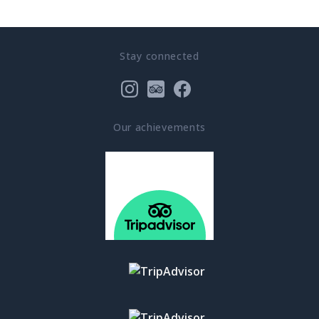
Stay connected
Our achievements